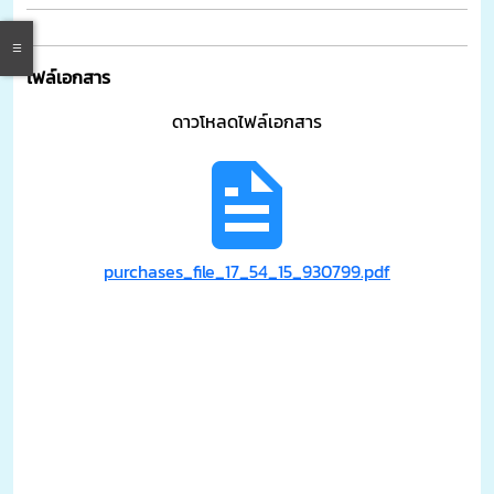
ไฟล์เอกสาร
ดาวโหลดไฟล์เอกสาร
purchases_file_17_54_15_930799.pdf