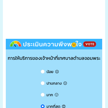
การให้บริการของเจ้าหน้าที่เทศบาลตำบลจอมพระ
น้อย ☹️
ปานกลาง 😐
มาก 🙂
มากที่สุด 😍