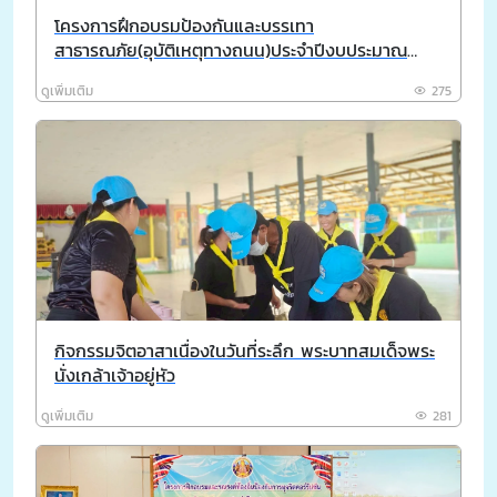
โครงการฝึกอบรมป้องกันและบรรเทา
สาธารณภัย(อุบัติเหตุทางถนน)ประจำปีงบประมาณ
พ.ศ.2569
ดูเพิ่มเติม
275
กิจกรรมจิตอาสาเนื่องในวันที่ระลึก พระบาทสมเด็จพระ
นั่งเกล้าเจ้าอยู่หัว
ดูเพิ่มเติม
281