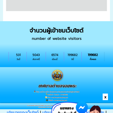
จำนวนผู้เข้าชมเว็บไซต์
number of website visitors
531
5043
6574
199682
199682
วันนี้
สัปดาห์นี้
เดือนนี้
ปีนี้
ทั้งหมด
x
นโยบายของเว็บไซต์
|
นโยบายการรักษาความมั่นคงปลอดภัย
|