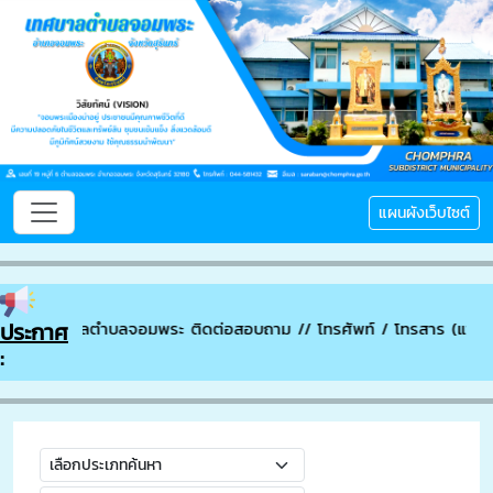
แผนผังเว็บไซต์
ระ ติดต่อสอบถาม // โทรศัพท์ / โทรสาร (แฟกซ์) : 044-581432 อีเมล 
ประกาศ
: