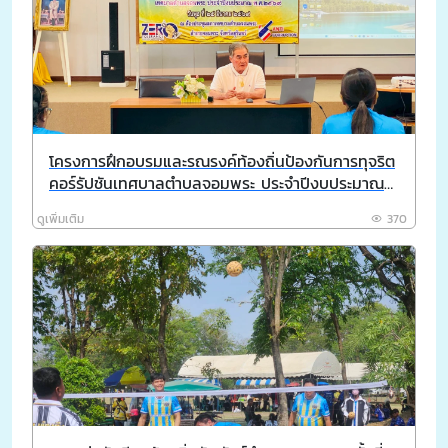
โครงการฝึกอบรมและรณรงค์ท้องถิ่นป้องกันการทุจริต
คอร์รัปชันเทศบาลตำบลจอมพระ ประจำปีงบประมาณ
พ.ศ. 2569
ดูเพิ่มเติม
370