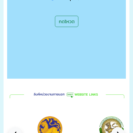
กดโหวต