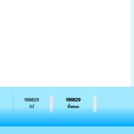
198829
198829
ปีนี้
ทั้งหมด