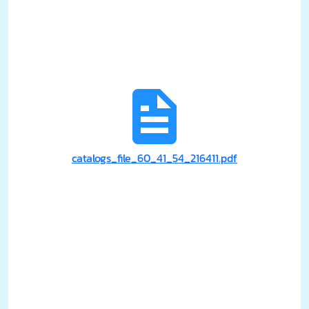
catalogs_file_60_41_54_216411.pdf