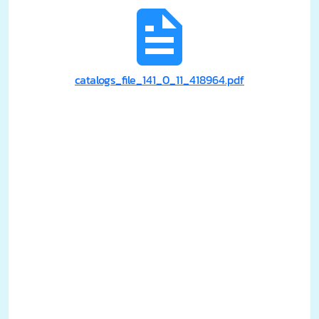
catalogs_file_141_0_11_418964.pdf